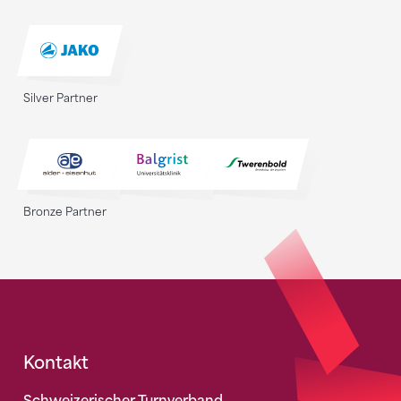
Silver Partner
Bronze Partner
Fusszeile
Kontakt