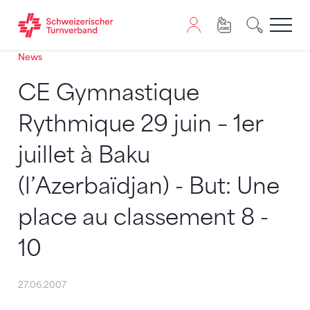
News
Zum Inhalt springen
Zur Sitemap navigieren
Zum Navigieren dieser Seite wird JavaScript benötigt. A
CE Gymnastique
Rythmique 29 juin – 1er
juillet à Baku
(l’Azerbaïdjan) - But: Une
place au classement 8 -
10
27.06.2007