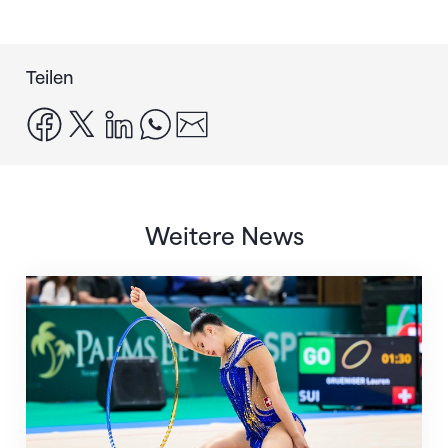
Teilen
facebook
x
linkedin
whatsapp
email
Weitere News
Nächster Halt: Weltmeisterschaft