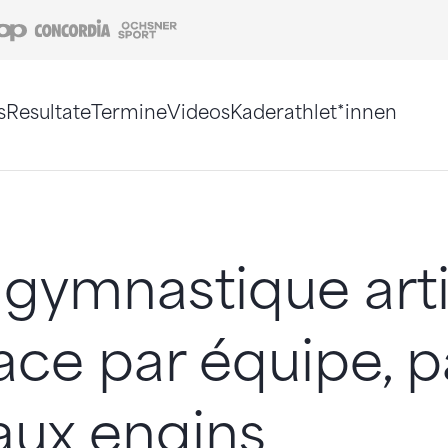
Coop
Concordia
Ochsner Sport
s
Resultate
Termine
Videos
Kaderathlet*innen
tigt. Alternativ können Sie die Sitemap ohne Jav
gymnastique arti
lace par équipe, 
 aux engins