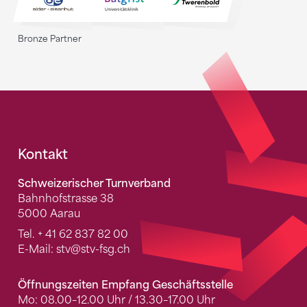
Bronze Partner
Fusszeile
Kontakt
Schweizerischer Turnverband
Bahnhofstrasse 38
5000 Aarau
Tel.
+ 41 62 837 82 00
E-Mail:
stv
@stv-fsg.ch
Öffnungszeiten Empfang Geschäftsstelle
Mo: 08.00–12.00 Uhr / 13.30–17.00 Uhr