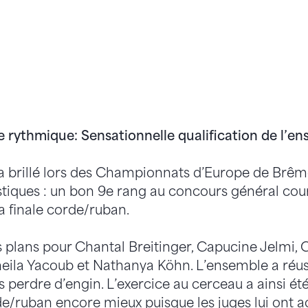
rythmique: Sensationnelle qualification de l’en
a brillé lors des Championnats d’Europe de Brême
astiques : un bon 9e rang au concours général co
la finale corde/ruban.
s plans pour Chantal Breitinger, Capucine Jelmi, 
heila Yacoub et Nathanya Köhn. L’ensemble a réuss
s perdre d’engin. L’exercice au cerceau a ainsi ét
rde/ruban encore mieux puisque les juges lui ont 