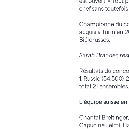
est ouvert. « Tout p
chef sans toutefoi
Championne du conc
acquis à Turin en 2
Biélorusses.
Sarah Brander, re
Résultats du conco
1. Russie (54,500). 2
total 21 ensembles.
L’équipe suisse en
Chantal Breitinger
Capucine Jelmi, H