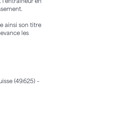
t l’entraîneur en
assement.
ainsi son titre
devance les
Suisse (49.625) –