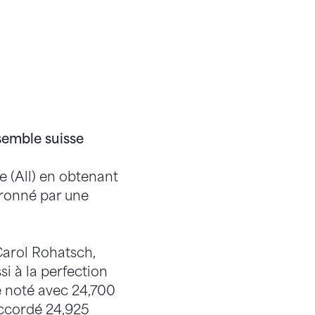
semble suisse
 (All) en obtenant
uronné par une
Carol Rohatsch,
i à la perfection
é noté avec 24,700
accordé 24,925