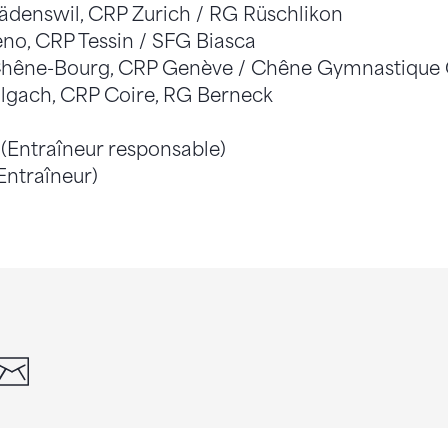
ädenswil, CRP Zurich / RG Rüschlikon
leno, CRP Tessin / SFG Biasca
 Chêne-Bourg, CRP Genève / Chêne Gymnastique
lgach, CRP Coire, RG Berneck
(Entraîneur responsable)
Entraîneur)
din
whatsapp
email