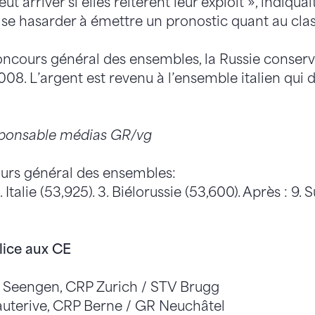
eut arriver si elles réitèrent leur exploit », indiquai
s se hasarder à émettre un pronostic quant au cl
ours général des ensembles, la Russie conserve 
008. L’argent est revenu à l’ensemble italien qui 
sponsable médias GR/vg
urs général des ensembles:
. Italie (53,925). 3. Biélorussie (53,600). Après : 9. 
 lice aux CE
, Seengen, CRP Zurich / STV Brugg
auterive, CRP Berne / GR Neuchâtel