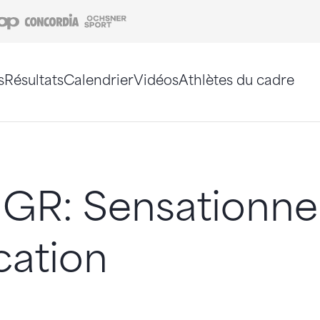
Coop
Concordia
Ochsner Sport
s
Résultats
Calendrier
Vidéos
Athlètes du cadre
e. Vous pouvez également utiliser le plan du site 
GR: Sensationnel
ication