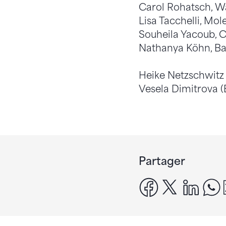
Carol Rohatsch, W
Lisa Tacchelli, Mo
Souheila Yacoub,
Nathanya Köhn, Ba
Heike Netzschwitz 
Vesela Dimitrova (
Partager
facebook
x
linke