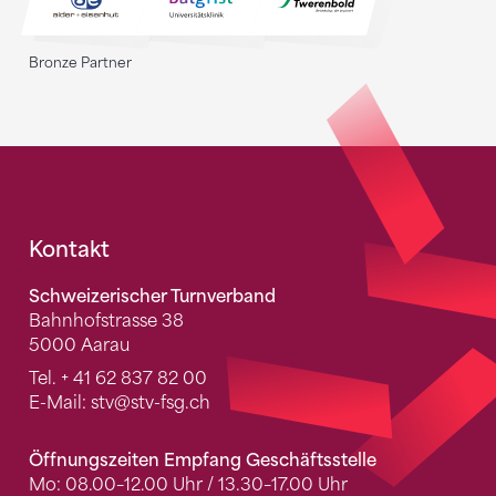
Bronze Partner
Fusszeile
Kontakt
Schweizerischer Turnverband
Bahnhofstrasse 38
5000 Aarau
Tel.
+ 41 62 837 82 00
E-Mail:
stv
@stv-fsg.ch
Öffnungszeiten Empfang Geschäftsstelle
Mo: 08.00–12.00 Uhr / 13.30–17.00 Uhr