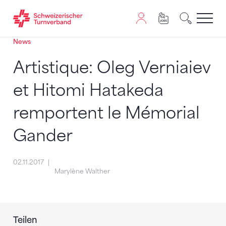
News
Zum Inhalt springen
Zur Sitemap navigieren
Zum Navigieren dieser Seite wird JavaScript benötigt. A
Artistique: Oleg Verniaiev
et Hitomi Hatakeda
remportent le Mémorial
Gander
02.11.2017
Marylène Walther
Teilen