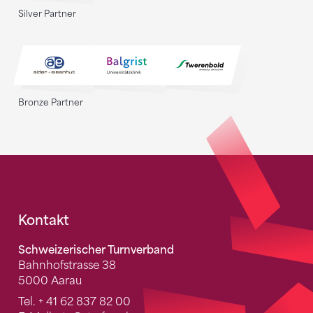
Silver Partner
Bronze Partner
Fusszeile
Kontakt
Schweizerischer Turnverband
Bahnhofstrasse 38
5000 Aarau
Tel.
+ 41 62 837 82 00