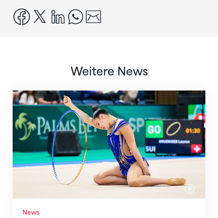
facebook
x
linkedin
whatsapp
email
Weitere News
Nächster Halt: Weltmeisterschaft
News