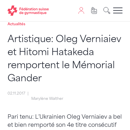
Actualités
Passer au contenu
Naviguer vers le plan du siten
JavaScript est nécessaire pour naviguer sur ce site. Vous
Artistique: Oleg Verniaiev
et Hitomi Hatakeda
remportent le Mémorial
Gander
02.11.2017
Marylène Walther
Pari tenu: L’Ukrainien Oleg Verniaiev a bel
et bien remporté son 4e titre consécutif