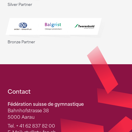
Silver Partner
Bronze Partner
Fusszeile
Contact
Fédération suisse de gymnastique
Bahnhofstrasse 38
5000 Aarau
Tel.
+ 41 62 837 82 00