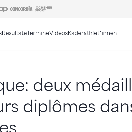
Coop
Concordia
Ochsner Sport
s
Resultate
Termine
Videos
Kaderathlet*innen
tigt. Alternativ können Sie die Sitemap ohne Jav
ique: deux médaill
urs diplômes dans
es