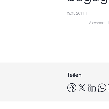
19.05.2014
Alexandra H
Teilen
facebook
x
linke