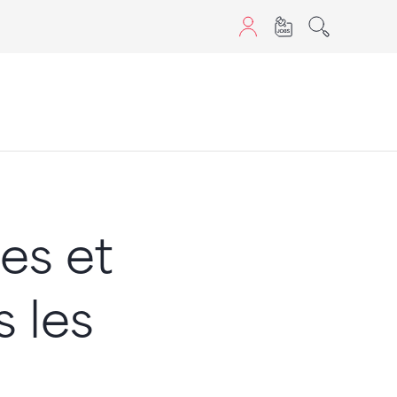
aScript nutzen.
es et
 les