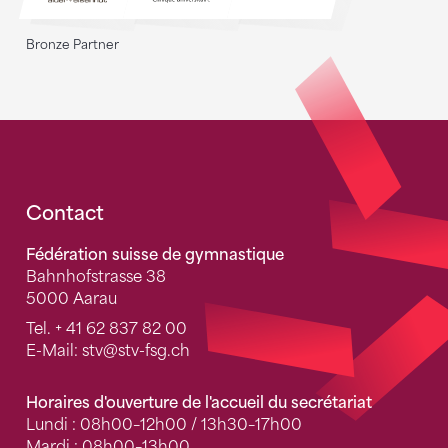
Bronze Partner
Fusszeile
Contact
Fédération suisse de gymnastique
Bahnhofstrasse 38
5000 Aarau
Tel.
+ 41 62 837 82 00
E-Mail:
stv
@stv-fsg.ch
Horaires d'ouverture de l'accueil du secrétariat
Lundi : 08h00–12h00 / 13h30–17h00
Mardi : 08h00–13h00