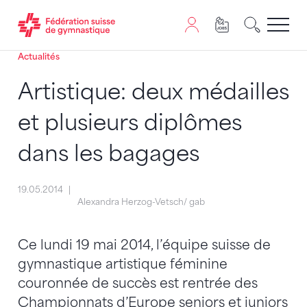
Actualités
Passer au contenu
Naviguer vers le plan du siten
JavaScript est nécessaire pour naviguer sur ce site. Vous
Artistique: deux médailles
et plusieurs diplômes
dans les bagages
19.05.2014
Alexandra Herzog-Vetsch/ gab
Ce lundi 19 mai 2014, l’équipe suisse de
gymnastique artistique féminine
couronnée de succès est rentrée des
Championnats d’Europe seniors et juniors