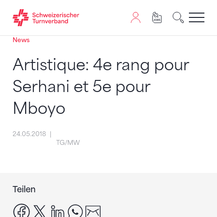
News
Zum Inhalt springen
Zur Sitemap navigieren
Zum Navigieren dieser Seite wird JavaScript benötigt. A
Artistique: 4e rang pour
Serhani et 5e pour
Mboyo
24.05.2018
TG/MW
Teilen
facebook
x
linkedin
whatsapp
email