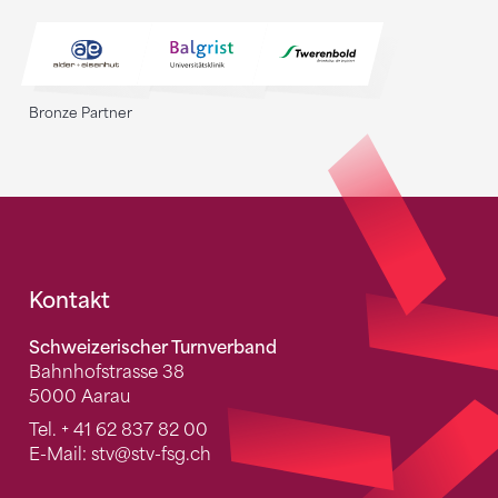
Bronze Partner
Fusszeile
Kontakt
Schweizerischer Turnverband
Bahnhofstrasse 38
5000 Aarau
Tel.
+ 41 62 837 82 00
E-Mail:
stv
@stv-fsg.ch