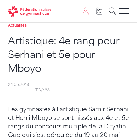
Actualités
Passer au contenu
Naviguer vers le plan du siten
JavaScript est nécessaire pour naviguer sur ce site. Vous
Artistique: 4e rang pour
Serhani et 5e pour
Mboyo
24.05.2018
TG/MW
Les gymnastes à l‘artistique Samir Serhani
et Henji Mboyo se sont hissés aux 4e et 5e
rangs du concours multiple de la Dityatin
Cup qui s’est déroulée du 19 au 20 mai