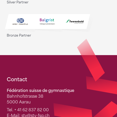
Silver Partner
Bronze Partner
Fusszeile
Contact
Fédération suisse de gymnastique
Bahnhofstrasse 38
5000 Aarau
Tel.
+ 41 62 837 82 00
E-Mail:
stv
@stv-fsg.ch