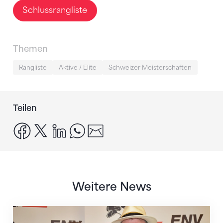
Schlussrangliste
Themen
Rangliste
Aktive / Elite
Schweizer Meisterschaften
Teilen
facebook
x
linkedin
whatsapp
email
Weitere News
Jakob Frischknecht neuer ENV-Präsident