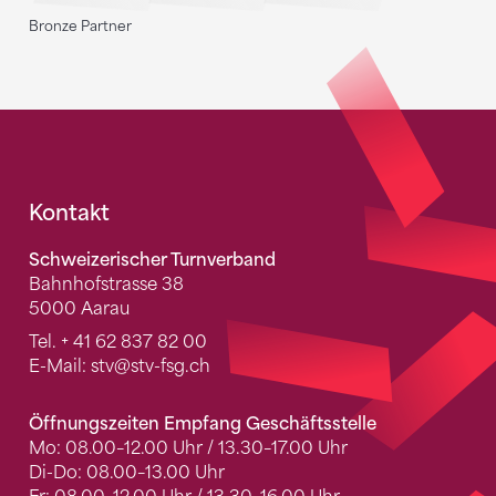
Bronze Partner
Fusszeile
Kontakt
Schweizerischer Turnverband
Bahnhofstrasse 38
5000 Aarau
Tel.
+ 41 62 837 82 00
E-Mail:
stv
@stv-fsg.ch
Öffnungszeiten Empfang Geschäftsstelle
Mo: 08.00–12.00 Uhr / 13.30–17.00 Uhr
Di-Do: 08.00–13.00 Uhr