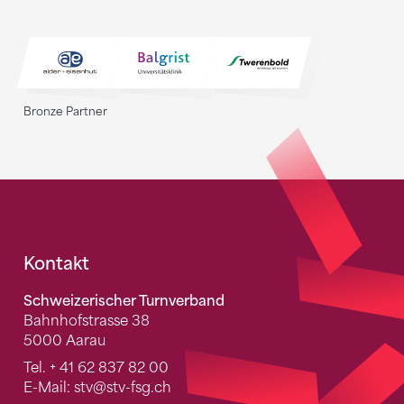
Bronze Partner
Fusszeile
Kontakt
Schweizerischer Turnverband
Bahnhofstrasse 38
5000 Aarau
Tel.
+ 41 62 837 82 00
E-Mail:
stv
@stv-fsg.ch