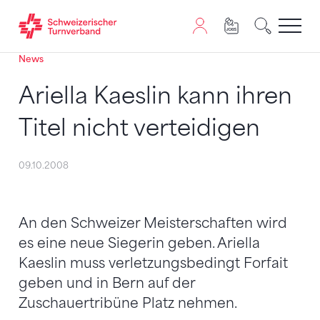
News
Zum Inhalt springen
Zur Sitemap navigieren
Zum Navigieren dieser Seite wird JavaScript benötigt. A
Ariella Kaeslin kann ihren
Titel nicht verteidigen
09.10.2008
An den Schweizer Meisterschaften wird
es eine neue Siegerin geben. Ariella
Kaeslin muss verletzungsbedingt Forfait
geben und in Bern auf der
Zuschauertribüne Platz nehmen.