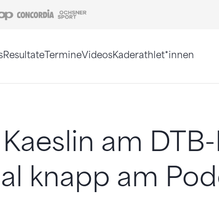
Coop
Concordia
Ochsner Sport
s
Resultate
Termine
Videos
Kaderathlet*innen
tigt. Alternativ können Sie die Sitemap ohne Jav
a Kaeslin am DTB-
al knapp am Pod