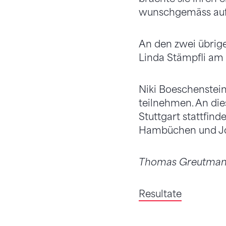
wunschgemäss auf 
An den zwei übrig
Linda Stämpfli am 
Niki Boeschenstei
teilnehmen. An di
Stuttgart stattfin
Hambüchen und J
Thomas Greutmann
Resultate