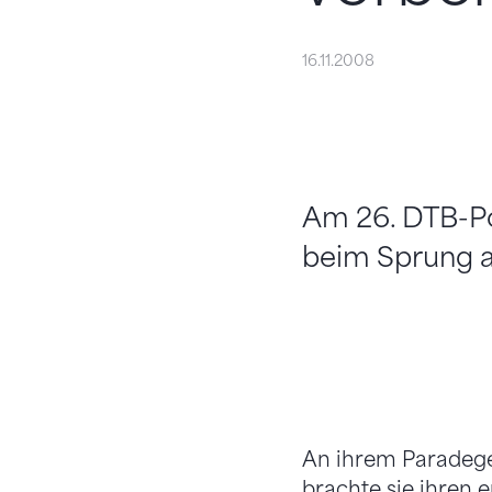
16.11.2008
Am 26. DTB-Pok
beim Sprung a
An ihrem Paradege
brachte sie ihren 