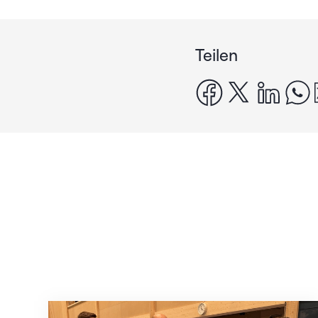
Teilen
facebook
x
linke
Mit klaren Zielen nach Zagreb