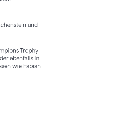
schenstein und
ampions Trophy
er ebenfalls in
össen wie Fabian