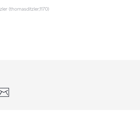
ler (thomasditzler,1170)
din
whatsapp
email