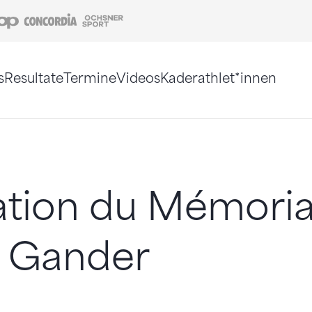
Coop
Concordia
Ochsner Sport
s
Resultate
Termine
Videos
Kaderathlet*innen
tigt. Alternativ können Sie die Sitemap ohne Jav
ation du Mémoria
o Gander