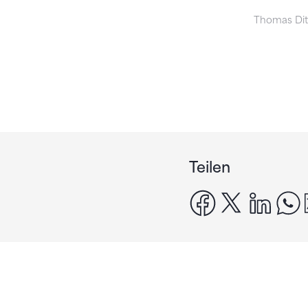
Thomas Ditz
Teilen
facebook
x
linke