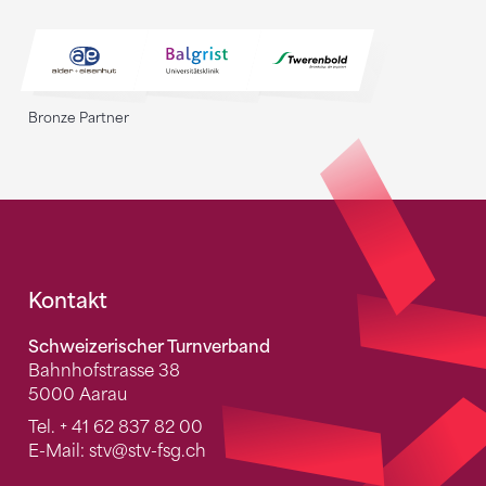
Bronze Partner
Fusszeile
Kontakt
Schweizerischer Turnverband
Bahnhofstrasse 38
5000 Aarau
Tel.
+ 41 62 837 82 00
E-Mail:
stv
@stv-fsg.ch