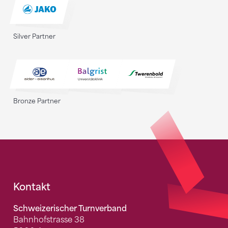
Silver Partner
Bronze Partner
Fusszeile
Kontakt
Schweizerischer Turnverband
Bahnhofstrasse 38