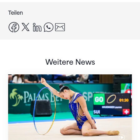
Teilen
facebook
x
linkedin
whatsapp
email
Weitere News
Nächster Halt: Weltmeisterschaft