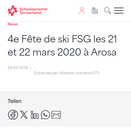
News
Zum Inhalt springen
Zur Sitemap navigieren
Zum Navigieren dieser Seite wird JavaScript benötigt. A
4e Fête de ski FSG les 21
et 22 mars 2020 à Arosa
28.08.2019
Eichenberger Marlene (marlene,1171)
Teilen
facebook
x
linkedin
whatsapp
email