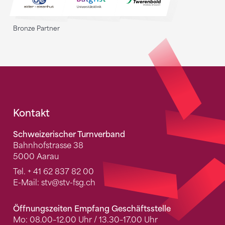
Bronze Partner
Fusszeile
Kontakt
Schweizerischer Turnverband
Bahnhofstrasse 38
5000 Aarau
Tel.
+ 41 62 837 82 00
E-Mail:
stv
@stv-fsg.ch
Öffnungszeiten Empfang Geschäftsstelle
Mo: 08.00–12.00 Uhr / 13.30–17.00 Uhr