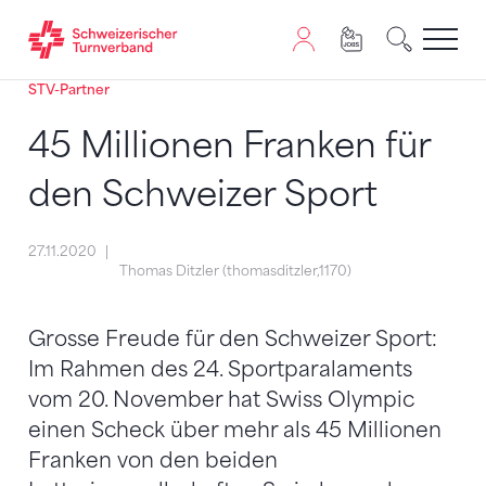
STV-Partner
Zum Inhalt springen
Zur Sitemap navigieren
Zum Navigieren dieser Seite wird JavaScript benötigt. A
45 Millionen Franken für
den Schweizer Sport
27.11.2020
Thomas Ditzler (thomasditzler,1170)
Grosse Freude für den Schweizer Sport:
Im Rahmen des 24. Sportparalaments
vom 20. November hat Swiss Olympic
einen Scheck über mehr als 45 Millionen
Franken von den beiden