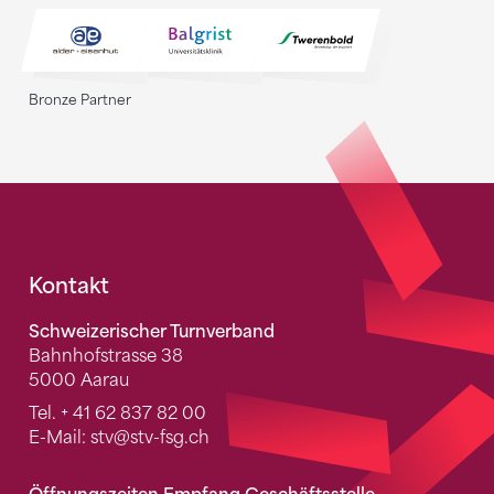
Bronze Partner
Fusszeile
Kontakt
Schweizerischer Turnverband
Bahnhofstrasse 38
5000 Aarau
Tel.
+ 41 62 837 82 00
E-Mail:
stv
@stv-fsg.ch