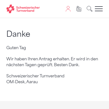
Zum Inhalt springen
Zur Sitemap navigieren
Zum Navigieren dieser Seite wird JavaScript benötigt. A
Danke
Guten Tag
Wir haben Ihren Antrag erhalten. Er wird in den
nächsten Tagen geprüft. Besten Dank.
Schweizerischer Turnverband
OM-Desk, Aarau
Sponsoren