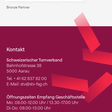
Bronze Partner
Fusszeile
Kontakt
Schweizerischer Turnverband
Bahnhofstrasse 38
5000 Aarau
Tel.
+ 41 62 837 82 00
E-Mail:
stv
@stv-fsg.ch
Öffnungszeiten Empfang Geschäftsstelle
Mo: 08.00–12.00 Uhr / 13.30–17.00 Uhr
Di-Do: 08.00–13.00 Uhr