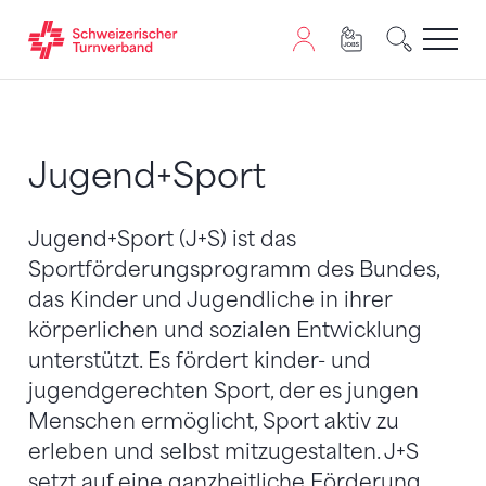
Zum Inhalt springen
Zur Sitemap navigieren
Zum Navigieren dieser Seite wird JavaScript benötigt. A
Jugend+Sport
Jugend+Sport (J+S) ist das
Sportförderungsprogramm des Bundes,
das Kinder und Jugendliche in ihrer
körperlichen und sozialen Entwicklung
unterstützt. Es fördert kinder- und
jugendgerechten Sport, der es jungen
Menschen ermöglicht, Sport aktiv zu
erleben und selbst mitzugestalten. J+S
setzt auf eine ganzheitliche Förderung