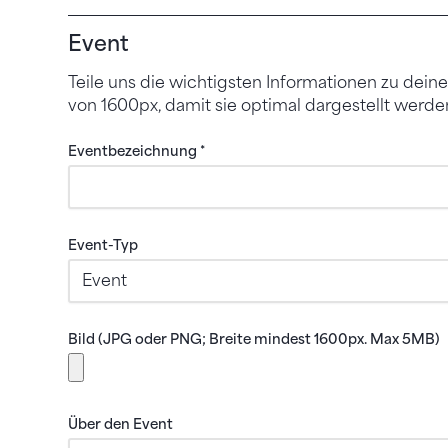
Event
Teile uns die wichtigsten Informationen zu dein
von 1600px, damit sie optimal dargestell
Eventbezeichnung
*
Event-Typ
Bild (JPG oder PNG; Breite mindest 1600px. Max 5MB)
Bitte laden Sie eine PNG- oder JPG-Datei hoch, 
Über den Event