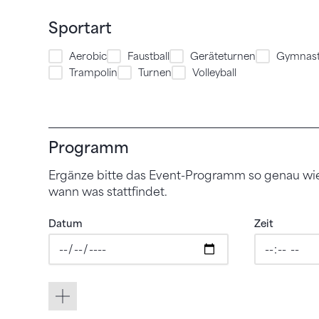
Sportart
Aerobic
Faustball
Geräteturnen
Gymnast
Trampolin
Turnen
Volleyball
Programm
Ergänze bitte das Event-Programm so genau wie m
wann was stattfindet.
Datum
Zeit
Zeile Hinzufügen