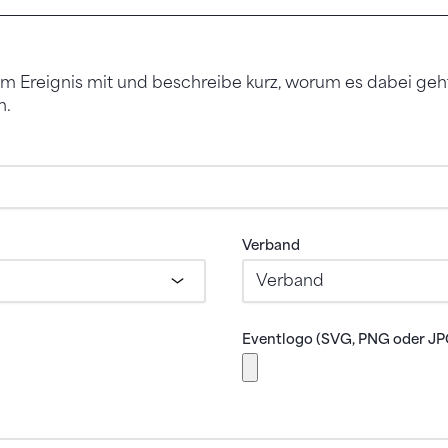
em Ereignis mit und beschreibe kurz, worum es dabei geh
t werden.
Verband
Eventlogo (SVG, PNG oder JP
die maximal 5 MB gross ist.
Bitte laden Sie eine SVG-