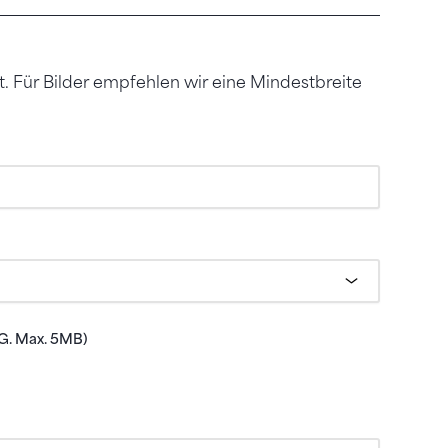
t. Für Bilder empfehlen wir eine Mindestbreite
G. Max. 5MB)
, PNG oder JPG-Datei hoch, die maximal 5 MB gross ist.