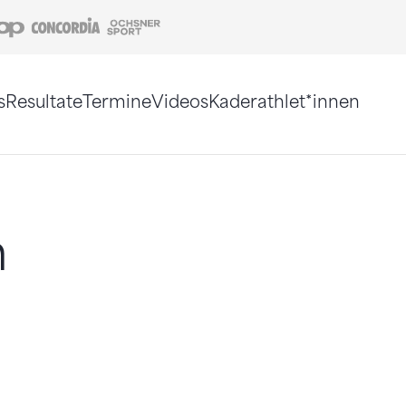
Coop
Concordia
Ochsner Sport
s
Resultate
Termine
Videos
Kaderathlet*innen
tigt. Alternativ können Sie die Sitemap ohne Jav
n