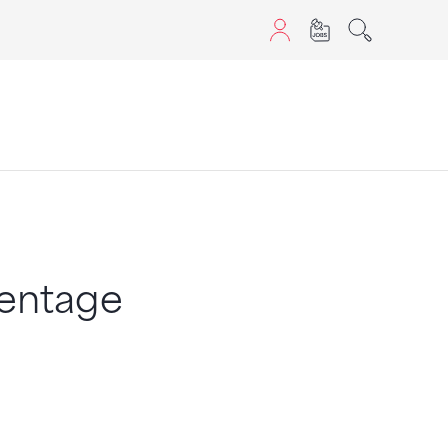
aScript nutzen.
nentage