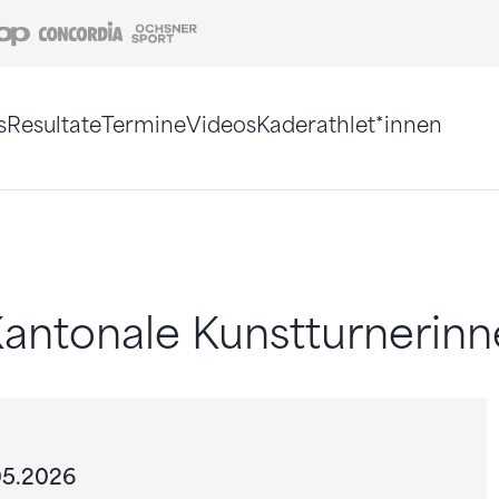
Coop
Concordia
Ochsner Sport
s
Resultate
Termine
Videos
Kaderathlet*innen
tigt. Alternativ können Sie die Sitemap ohne Jav
Kantonale Kunstturnerin
.05.2026