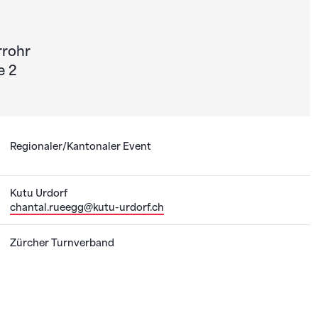
rrohr
e 2
Regionaler/Kantonaler Event
Kutu Urdorf
chantal.rueegg@kutu-urdorf.ch
Zürcher Turnverband