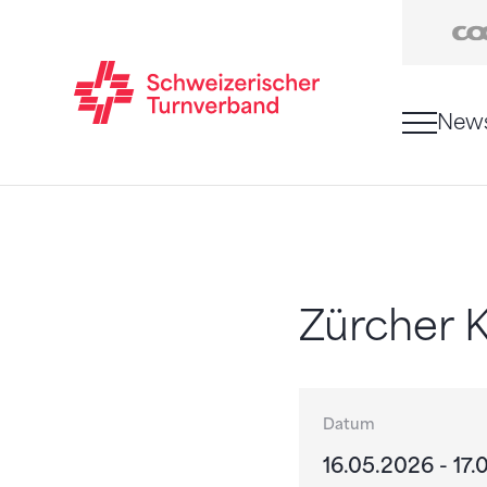
New
Zum Inhalt springen
Zur Sitemap navigieren
Zum Navigieren dieser Seite wird JavaScript benö
Zürcher 
Datum
16.05.2026 - 17