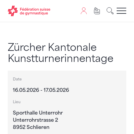
Passer au contenu
Naviguer vers le plan du siten
JavaScript est nécessaire pour naviguer sur ce site. Vous
Zürcher Kantonale
Kunstturnerinnentage
Date
16.05.2026 - 17.05.2026
Lieu
Sporthalle Unterrohr
Unterrohrstrasse 2
8952 Schlieren