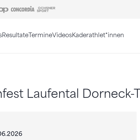
Coop
Concordia
Ochsner Sport
s
Resultate
Termine
Videos
Kaderathlet*innen
tigt. Alternativ können Sie die Sitemap ohne Jav
fest Laufental Dorneck-T
.06.2026