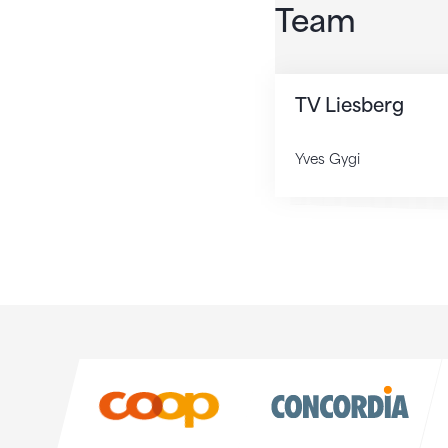
Team
TV Liesberg
Yves Gygi
Sponsoren
Sponsoren