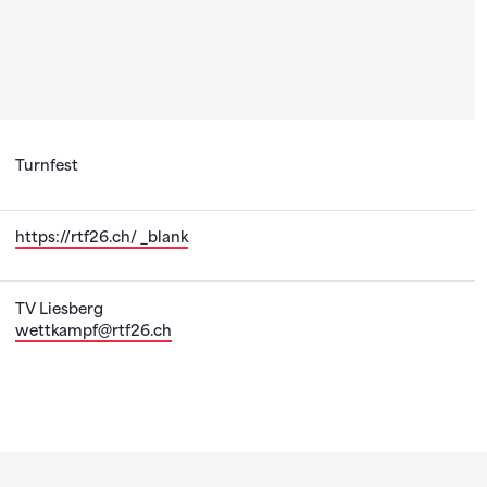
Turnfest
https://rtf26.ch/ _blank
TV Liesberg
wettkampf@rtf26.ch