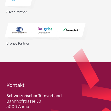
Silver Partner
Bronze Partner
Fusszeile
Kontakt
Schweizerischer Turnverband
Bahnhofstrasse 38
5000 Aarau