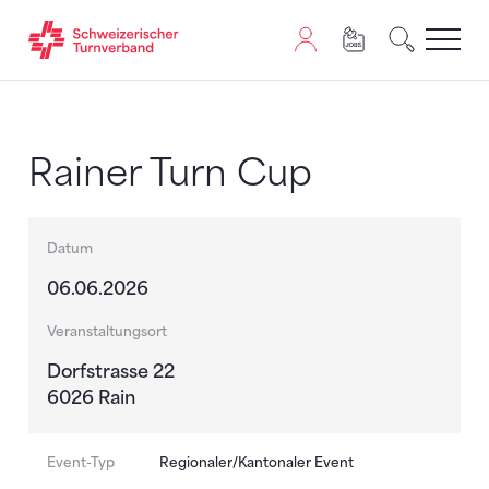
Zum Inhalt springen
Zur Sitemap navigieren
Zum Navigieren dieser Seite wird JavaScript benötigt. A
Rainer Turn Cup
Datum
06.06.2026
Veranstaltungsort
Dorfstrasse 22
6026 Rain
Event-Typ
Regionaler/Kantonaler Event