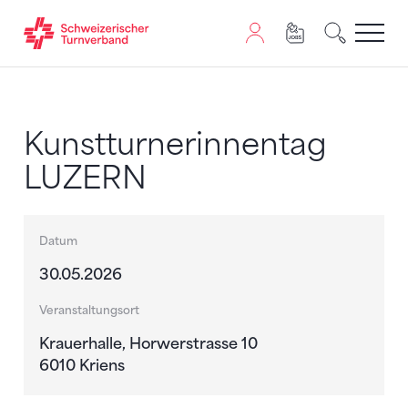
Zum Inhalt springen
Zur Sitemap navigieren
Zum Navigieren dieser Seite wird JavaScript benötigt. A
Kunstturnerinnentag
LUZERN
Datum
30.05.2026
Veranstaltungsort
Krauerhalle, Horwerstrasse 10
6010 Kriens