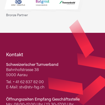
Bronze Partner
Fusszeile
Kontakt
Schweizerischer Turnverband
Bahnhofstrasse 38
5000 Aarau
Tel.
+ 41 62 837 82 00
E-Mail:
stv
@stv-fsg.ch
Öffnungszeiten Empfang Geschäftsstelle
Mo: 08.00–12.00 Uhr / 13.30–17.00 Uhr