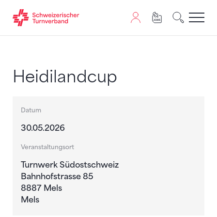
Zum Inhalt springen
Zur Sitemap navigieren
Zum Navigieren dieser Seite wird JavaScript benötigt. A
Heidilandcup
Datum
30.05.2026
Veranstaltungsort
Turnwerk Südostschweiz
Bahnhofstrasse 85
8887 Mels
Mels