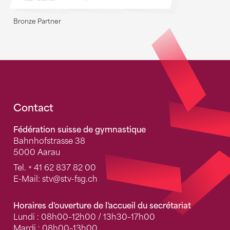
Bronze Partner
Fusszeile
Contact
Fédération suisse de gymnastique
Bahnhofstrasse 38
5000 Aarau
Tel.
+ 41 62 837 82 00
E-Mail:
stv
@stv-fsg.ch
Horaires d'ouverture de l'accueil du secrétariat
Lundi : 08h00–12h00 / 13h30–17h00
Mardi : 08h00–13h00