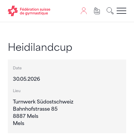
Passer au contenu
Naviguer vers le plan du siten
JavaScript est nécessaire pour naviguer sur ce site. Vous
Heidilandcup
Date
30.05.2026
Lieu
Turnwerk Südostschweiz
Bahnhofstrasse 85
8887 Mels
Mels