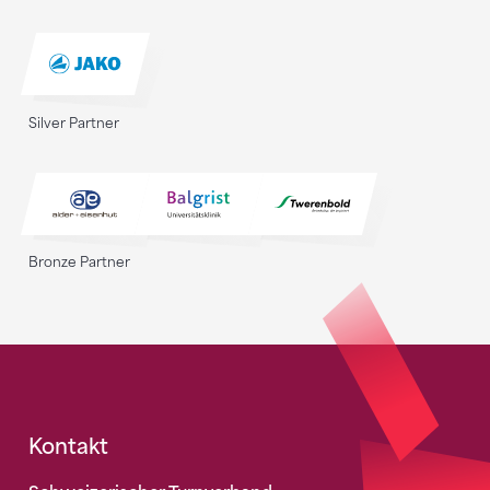
Silver Partner
Bronze Partner
Fusszeile
Kontakt