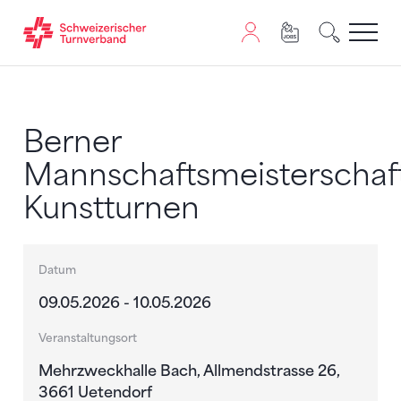
Zum Inhalt springen
Zur Sitemap navigieren
Zum Navigieren dieser Seite wird JavaScript benötigt. A
Berner
Mannschaftsmeisterschaf
Kunstturnen
Datum
09.05.2026 - 10.05.2026
Veranstaltungsort
Mehrzweckhalle Bach, Allmendstrasse 26,
3661 Uetendorf