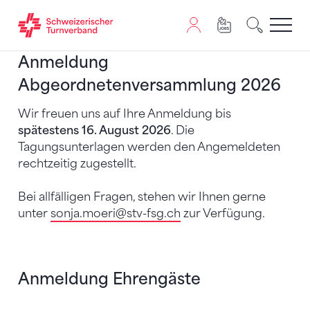
Zum Inhalt springen
Zur Sitemap navigieren
Zum Navigieren dieser Seite wird JavaScript benötigt. A
Anmeldung
Abgeordnetenversammlung 2026
Wir freuen uns auf Ihre Anmeldung bis
spätestens 16. August 2026
. Die
Tagungsunterlagen werden den Angemeldeten
rechtzeitig zugestellt.
Bei allfälligen Fragen, stehen wir Ihnen gerne
unter
sonja.moeri
@stv-fsg.ch
zur Verfügung.
Anmeldung Ehrengäste