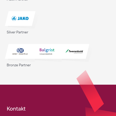
Silver Partner
Bronze Partner
Fusszeile
Kontakt