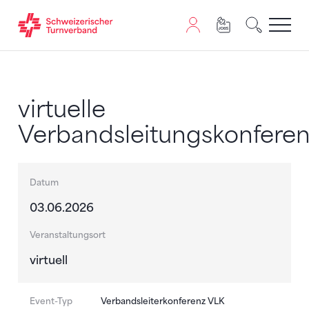
Zum Inhalt springen
Zur Sitemap navigieren
Zum Navigieren dieser Seite wird JavaScript benötigt. A
virtuelle
Verbandsleitungskonfere
Datum
03.06.2026
Veranstaltungsort
virtuell
Event-Typ
Verbandsleiterkonferenz VLK