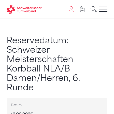
Zum Inhalt springen
Zur Sitemap navigieren
Zum Navigieren dieser Seite wird JavaScript benötigt. A
Reservedatum:
Schweizer
Meisterschaften
Korbball NLA/B
Damen/Herren, 6.
Runde
Datum