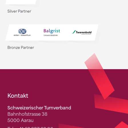
Silver Partner
Bronze Partner
Fusszeile
Kontakt
Schweizerischer Turnverband
Bahnhofstrasse 38
5000 Aarau