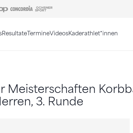
Coop
Concordia
Ochsner Sport
s
Resultate
Termine
Videos
Kaderathlet*innen
tigt. Alternativ können Sie die Sitemap ohne Jav
r Meisterschaften Korbb
rren, 3. Runde