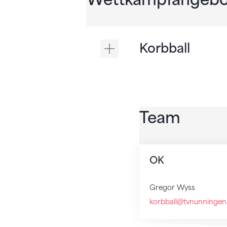
Korbball
Team
OK
Gregor Wyss
korbball@tvnunningen