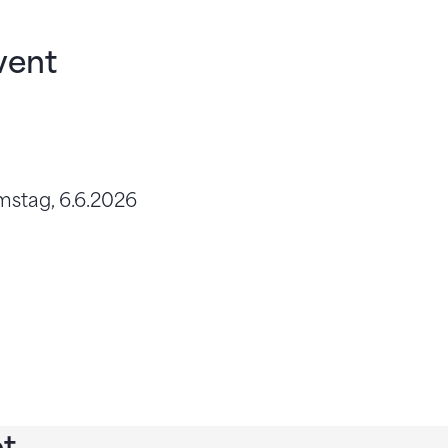
vent
stag, 6.6.2026
t