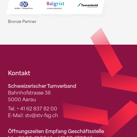
Bronze Partner
Fusszeile
Kontakt
Schweizerischer Turnverband
Bahnhofstrasse 38
5000 Aarau
Tel.
+ 41 62 837 82 00
E-Mail:
stv
@stv-fsg.ch
Öffnungszeiten Empfang Geschäftsstelle