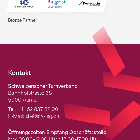
Bronze Partner
Fusszeile
Kontakt
Schweizerischer Turnverband
Bahnhofstrasse 38
5000 Aarau
Tel.
+ 41 62 837 82 00
E-Mail:
stv
@stv-fsg.ch
Öffnungszeiten Empfang Geschäftsstelle
Mo: 08.00–12.00 Uhr / 13.30–17.00 Uhr