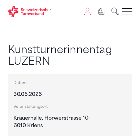
Zum Inhalt springen
Zur Sitemap navigieren
Zum Navigieren dieser Seite wird JavaScript benötigt. A
Kunstturnerinnentag
LUZERN
Datum
30.05.2026
Veranstaltungsort
Krauerhalle, Horwerstrasse 10
6010 Kriens