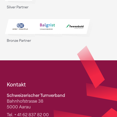
Silver Partner
Bronze Partner
Fusszeile
Kontakt
Schweizerischer Turnverband
Bahnhofstrasse 38
5000 Aarau
Tel.
+ 41 62 837 82 00