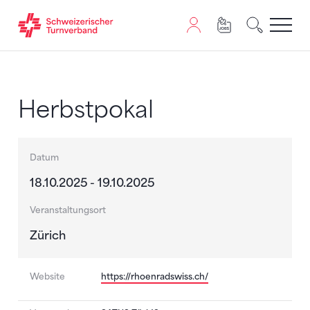
Zum Inhalt springen
Zur Sitemap navigieren
Zum Navigieren dieser Seite wird JavaScript benötigt. A
Herbstpokal
Datum
18.10.2025 - 19.10.2025
Veranstaltungsort
Zürich
Website
https://rhoenradswiss.ch/