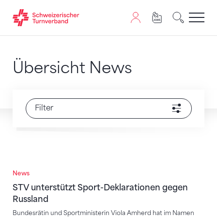
Zum Inhalt springen
Zur Sitemap navigieren
Zum Navigieren dieser Seite wird JavaScript benötigt. A
Übersicht News
Filter
News
STV unterstützt Sport-Deklarationen gegen Russland
STV unterstützt Sport-Deklarationen gegen
Russland
Bundesrätin und Sportministerin Viola Amherd hat im Namen