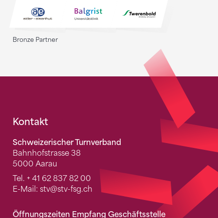
Bronze Partner
Fusszeile
Kontakt
Schweizerischer Turnverband
Bahnhofstrasse 38
5000 Aarau
Tel.
+ 41 62 837 82 00
E-Mail:
stv
@stv-fsg.ch
Öffnungszeiten Empfang Geschäftsstelle