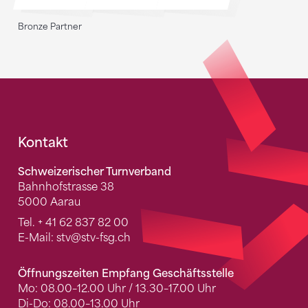
Bronze Partner
Fusszeile
Kontakt
Schweizerischer Turnverband
Bahnhofstrasse 38
5000 Aarau
Tel.
+ 41 62 837 82 00
E-Mail:
stv
@stv-fsg.ch
Öffnungszeiten Empfang Geschäftsstelle
Mo: 08.00–12.00 Uhr / 13.30–17.00 Uhr
Di-Do: 08.00–13.00 Uhr