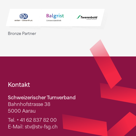
Bronze Partner
Fusszeile
Kontakt
Schweizerischer Turnverband
Bahnhofstrasse 38
5000 Aarau
Tel.
+ 41 62 837 82 00
E-Mail:
stv
@stv-fsg.ch