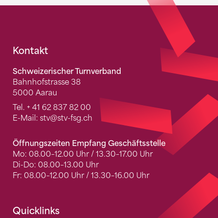
Fusszeile
Kontakt
Schweizerischer Turnverband
Bahnhofstrasse 38
5000 Aarau
Tel.
+ 41 62 837 82 00
E-Mail:
stv
@stv-fsg.ch
Öffnungszeiten Empfang Geschäftsstelle
Mo: 08.00–12.00 Uhr / 13.30–17.00 Uhr
Di-Do: 08.00–13.00 Uhr
Fr: 08.00–12.00 Uhr / 13.30–16.00 Uhr
Quicklinks