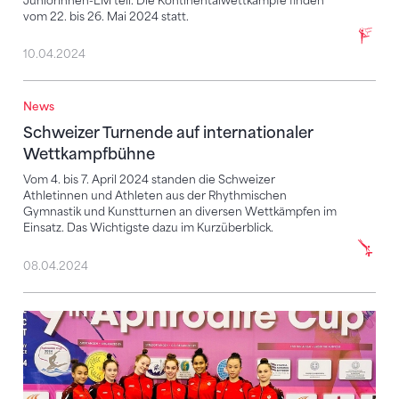
Juniorinnen-EM teil. Die Kontinentalwettkämpfe finden
vom 22. bis 26. Mai 2024 statt.
10.04.2024
News
Schweizer Turnende auf internationaler Wettkampf
Schweizer Turnende auf internationaler
Wettkampfbühne
Vom 4. bis 7. April 2024 standen die Schweizer
Athletinnen und Athleten aus der Rhythmischen
Gymnastik und Kunstturnen an diversen Wettkämpfen im
Einsatz. Das Wichtigste dazu im Kurzüberblick.
08.04.2024
Sophia Chiariello mit Top-20-Platz