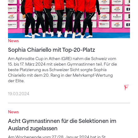
News
Sophia Chiariello mit Top-20-Platz
Am Aphrodite Cup in Athen (GRE) nahm die Schweiz vom
15. bis 17. März 2024 mit sieben Gymnastinnen teil. Für die
beste Platzierung aus Schweizer Sicht sorgte Sophia
Chiariello mit dem 20. Rang in der Mehrkampf-Wertung
der Elite.
19.03.2024
News
Acht Gymnastinnen für die Selektionen im Ausland z
Acht Gymnastinnen für die Selektionen im
Ausland zugelassen
Am Wochenende vom 27./28. Januar 2024 hat in St.