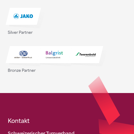
Silver Partner
Bronze Partner
Fusszeile
Kontakt
Schweizerischer Turnverband