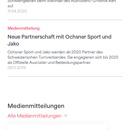
Schwierigkeiten beim Wechsel des Ausrüsters? GYMlive klärt
auf.
11.04.2020
Medienmitteilung
Neue Partnerschaft mit Ochsner Sport und Jako
Neue Partnerschaft mit Ochsner Sport und
Jako
Ochsner Sport und Jako werden ab 2020 Partner des
Schweizerischen Turnverbandes. Sie engagieren sich bis 2025
als Offizielle Ausrüster und Bekleidungspartner.
08.11.2019
Medienmitteilungen
Alle Medienmitteilungen
Neue Partnerschaft mit Ochsner Sport und Jako