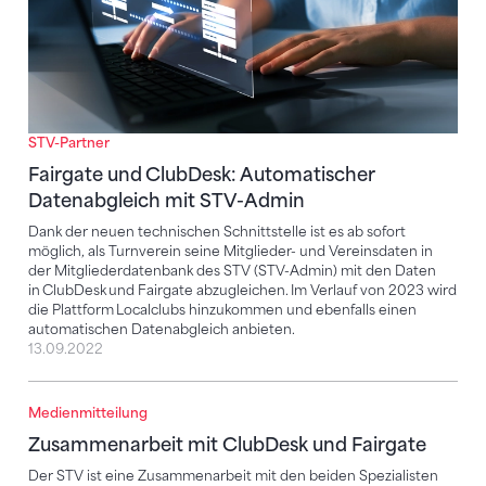
STV-Partner
Fairgate und ClubDesk: Automatischer
Datenabgleich mit STV-Admin
Dank der neuen technischen Schnittstelle ist es ab sofort
möglich, als Turnverein seine Mitglieder- und Vereinsdaten in
der Mitgliederdatenbank des STV (STV-Admin) mit den Daten
in ClubDesk und Fairgate abzugleichen. Im Verlauf von 2023 wird
die Plattform Localclubs hinzukommen und ebenfalls einen
automatischen Datenabgleich anbieten.
13.09.2022
Medienmitteilung
Zusammenarbeit mit ClubDesk und Fairgate
Zusammenarbeit mit ClubDesk und Fairgate
Der STV ist eine Zusammenarbeit mit den beiden Spezialisten