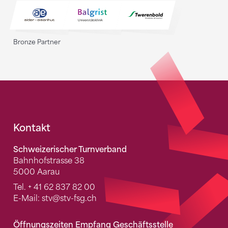
Bronze Partner
Fusszeile
Kontakt
Schweizerischer Turnverband
Bahnhofstrasse 38
5000 Aarau
Tel.
+ 41 62 837 82 00
E-Mail:
stv
@stv-fsg.ch
Öffnungszeiten Empfang Geschäftsstelle