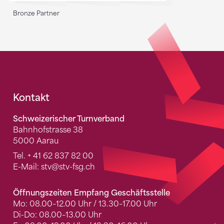
Bronze Partner
Fusszeile
Kontakt
Schweizerischer Turnverband
Bahnhofstrasse 38
5000 Aarau
Tel.
+ 41 62 837 82 00
E-Mail:
stv
@stv-fsg.ch
Öffnungszeiten Empfang Geschäftsstelle
Mo: 08.00–12.00 Uhr / 13.30–17.00 Uhr
Di-Do: 08.00–13.00 Uhr