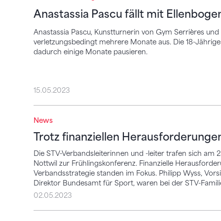
Anastassia Pascu fällt mit Ellenbog
Anastassia Pascu, Kunstturnerin von Gym Serrières und M
verletzungsbedingt mehrere Monate aus. Die 18-Jährige 
dadurch einige Monate pausieren.
15.05.2023
News
Trotz finanziellen Herausforderungen zuk
Trotz finanziellen Herausforderunge
Die STV-Verbandsleiterinnen und -leiter trafen sich am 
Nottwil zur Frühlingskonferenz. Finanzielle Herausford
Verbandsstrategie standen im Fokus. Philipp Wyss, Vor
Direktor Bundesamt für Sport, waren bei der STV-Famili
02.05.2023