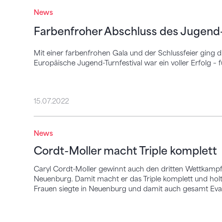
Farbenfroher Abschluss des Jugend-Turnf
News
Farbenfroher Abschluss des Jugend-
Mit einer farbenfrohen Gala und der Schlussfeier ging 
Europäische Jugend-Turnfestival war ein voller Erfolg – 
15.07.2022
Cordt-Moller macht Triple komplett
News
Cordt-Moller macht Triple komplett
Caryl Cordt-Moller gewinnt auch den dritten Wettkampf 
Neuenburg. Damit macht er das Triple komplett und holt
Frauen siegte in Neuenburg und damit auch gesamt Eva 