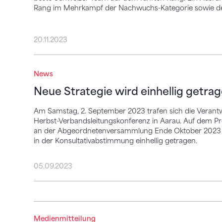
Rang im Mehrkampf der Nachwuchs-Kategorie sowie der
20.11.2023
Neue Strategie wird einhellig getragen
News
Neue Strategie wird einhellig getra
Am Samstag, 2. September 2023 trafen sich die Verantw
Herbst-Verbandsleitungskonferenz in Aarau. Auf dem P
an der Abgeordnetenversammlung Ende Oktober 2023 v
in der Konsultativabstimmung einhellig getragen.
05.09.2023
Anastassia Pascu fällt mit Ellenbogen-Ve
Medienmitteilung