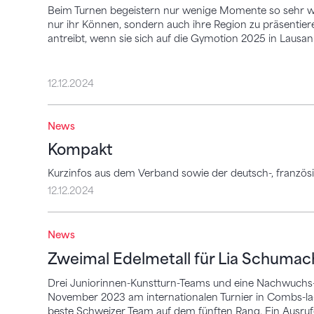
Beim Turnen begeistern nur wenige Momente so sehr wi
nur ihr Können, sondern auch ihre Region zu präsentiere
antreibt, wenn sie sich auf die Gymotion 2025 in Lausan
12.12.2024
News
Kompakt
Kompakt
Kurzinfos aus dem Verband sowie der deutsch-, französi
12.12.2024
Zweimal Edelmetall für Lia Schumacher
News
Zweimal Edelmetall für Lia Schumac
Drei Juniorinnen-Kunstturn-Teams und eine Nachwuch
November 2023 am internationalen Turnier in Combs-la-Vil
beste Schweizer Team auf dem fünften Rang. Ein Ausruf