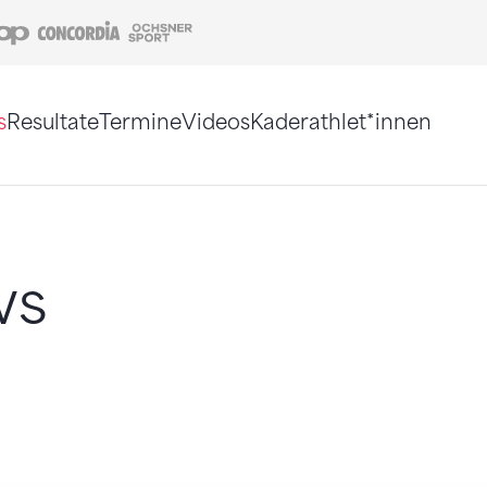
Coop
Concordia
Ochsner Sport
s
Resultate
Termine
Videos
Kaderathlet*innen
tigt. Alternativ können Sie die Sitemap ohne Jav
ws