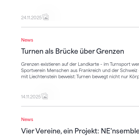
24.11.2025
Turnen als Brücke über Grenzen
News
Turnen als Brücke über Grenzen
Grenzen existieren auf der Landkarte – im Turnsport werd
Sportverein Menschen aus Frankreich und der Schweiz g
mit Liechtenstein beweist: Turnen bewegt nicht nur Kör
14.11.2025
Vier Vereine, ein Projekt: NE'nsemble
News
Vier Vereine, ein Projekt: NE'nsembl