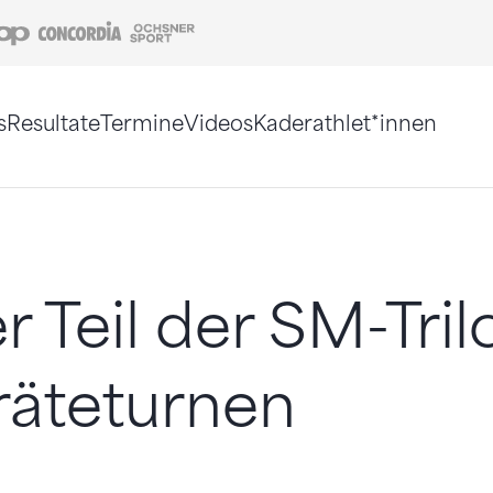
Coop
Concordia
Ochsner Sport
s
Resultate
Termine
Videos
Kaderathlet*innen
tigt. Alternativ können Sie die Sitemap ohne Jav
r Teil der SM-Tril
räteturnen