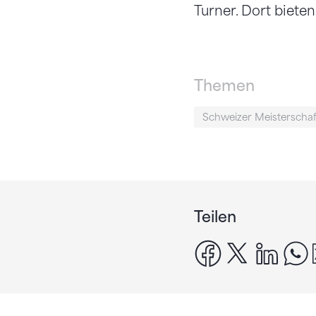
Turner. Dort biete
Themen
Schweizer Meisterscha
Teilen
facebook
x
linke