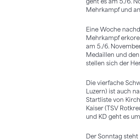
geht es am 5./6. N
Mehrkampf und an 
Eine Woche nachde
Mehrkampf erkoren
am 5./6. November 
Medaillen und den 
stellen sich der H
Die vierfache Schw
Luzern) ist auch n
Startliste von Kirc
Kaiser (TSV Rotkre
und KD geht es um 
Der Sonntag steht 