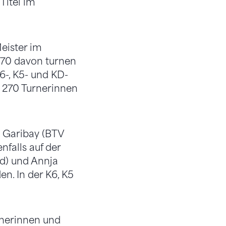
Titel im
eister im
270 davon turnen
6-, K5- und KD-
d 270 Turnerinnen
a Garibay (BTV
falls auf der
ld) und Annja
n. In der K6, K5
rnerinnen und