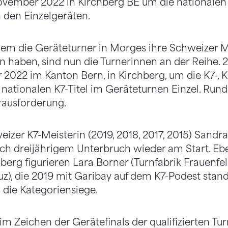
ovember 2022 in Kirchberg BE um die nationalen 
den Einzelgeräten.
m die Geräteturner in Morges ihre Schweizer M
 haben, sind nun die Turnerinnen an der Reihe. 
2022 im Kanton Bern, in Kirchberg, um die K7-, K
nationalen K7-Titel im Geräteturnen Einzel. Run
erausforderung.
eizer K7-Meisterin (2019, 2018, 2017, 2015) Sandr
ach dreijährigem Unterbruch wieder am Start. Eben
hberg figurieren Lara Borner (Turnfabrik Frauenfe
uz), die 2019 mit Garibay auf dem K7-Podest stande
die Kategoriensiege.
im Zeichen der Gerätefinals der qualifizierten Tu