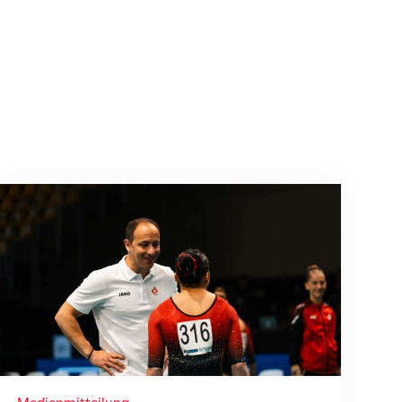
t
Christopher Lakeman wechselt nach Belgien