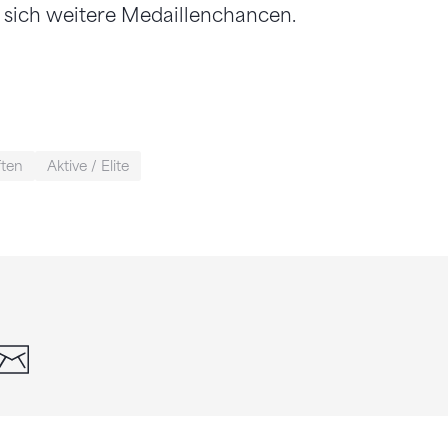
n sich weitere Medaillenchancen.
ften
Aktive / Elite
din
whatsapp
email