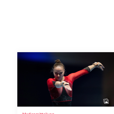
Martina Eisenegger rückt ins EM-Team f