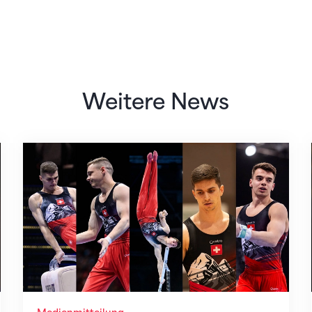
Weitere News
ür Zagreb nach
Männer-Team für die EM in Zagreb nominier