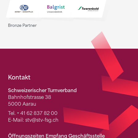
Bronze Partner
Fusszeile
Kontakt
Schweizerischer Turnverband
Bahnhofstrasse 38
5000 Aarau
Tel.
+ 41 62 837 82 00
E-Mail:
stv
@stv-fsg.ch
Öffnungszeiten Empfang Geschäftsstelle