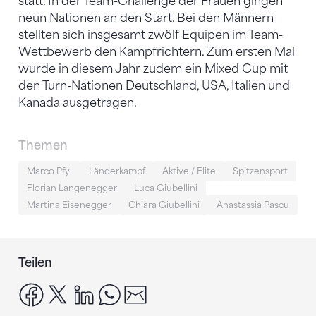
statt. In der Team-Challenge der Frauen gingen
neun Nationen an den Start. Bei den Männern
stellten sich insgesamt zwölf Equipen im Team-
Wettbewerb den Kampfrichtern. Zum ersten Mal
wurde in diesem Jahr zudem ein Mixed Cup mit
den Turn-Nationen Deutschland, USA, Italien und
Kanada ausgetragen.
Themen
Marco Pfyl
Länderkampf
Aktive / Elite
Spitzensport
Florian Langenegger
Luca Giubellini
Martina Eisenegger
Chiara Giubellini
Anastassia Pascu
Teilen
facebook
x
linkedin
whatsapp
email