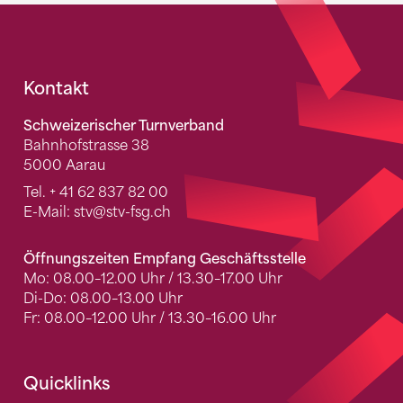
Fusszeile
Kontakt
Schweizerischer Turnverband
Bahnhofstrasse 38
5000 Aarau
Tel.
+ 41 62 837 82 00
E-Mail:
stv
@stv-fsg.ch
Öffnungszeiten Empfang Geschäftsstelle
Mo: 08.00–12.00 Uhr / 13.30–17.00 Uhr
Di-Do: 08.00–13.00 Uhr
Fr: 08.00–12.00 Uhr / 13.30–16.00 Uhr
Quicklinks