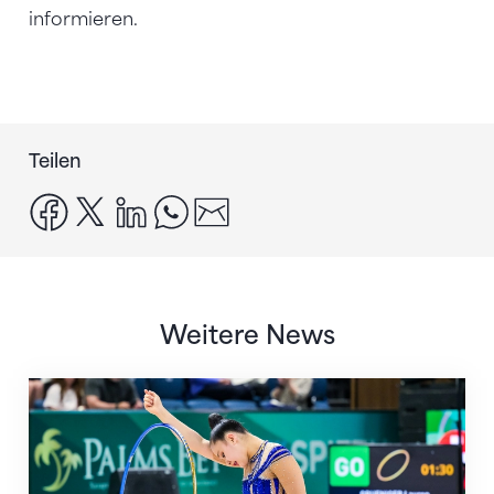
informieren.
Teilen
facebook
x
linkedin
whatsapp
email
Weitere News
Nächster Halt: Weltmeisterschaft