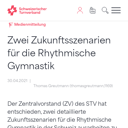
Zum Inhalt springen
Zur Sitemap navigieren
Zum Navigieren dieser Seite wird JavaScript benötigt. A
Medienmitteilung
Zwei Zukunftsszenarien
für die Rhythmische
Gymnastik
30.04.2021
Thomas Greutmann (thomasgreutmann,1169)
Der Zentralvorstand (ZV) des STV hat
entschieden, zwei detaillierte
Zukunftsszenarien für die Rhythmische
Gymnastik in der Schweiz ausarbeiten zu