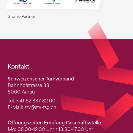
Bronze Partner
Fusszeile
Kontakt
Schweizerischer Turnverband
Bahnhofstrasse 38
5000 Aarau
Tel.
+ 41 62 837 82 00
E-Mail:
stv
@stv-fsg.ch
Öffnungszeiten Empfang Geschäftsstelle
Mo: 08.00–12.00 Uhr / 13.30–17.00 Uhr