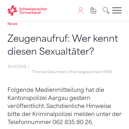
News
Zum Inhalt springen
Zur Sitemap navigieren
Zum Navigieren dieser Seite wird JavaScript benötigt. A
Zeugenaufruf: Wer kennt
diesen Sexualtäter?
19.07.2019
Thomas Greutmann (thomasgreutmann,1169)
Folgende Medienmitteilung hat die
Kantonspolizei Aargau gestern
veröffentlicht. Sachdienliche Hinweise
bitte der Kriminalpolizei melden unter der
Telefonnummer 062 835 80 26.